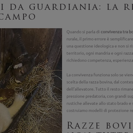
ni da guardiania: la r
 campo
Quando si parla di
convivenza tra bo
rurale, il primo errore è semplifica
una questione ideologica e non si r
territorio, ogni mandria e ogni raz
richiedono competenza, esperienza 
La convivenza funziona solo se vien
scelta della razza bovina, dal conte
dell’allevatore. Tutto il resto riman
pressione predatoria, con grandi su
rustiche allevate allo stato brado e
costruiamo modelli di protezione re
Razze bovi