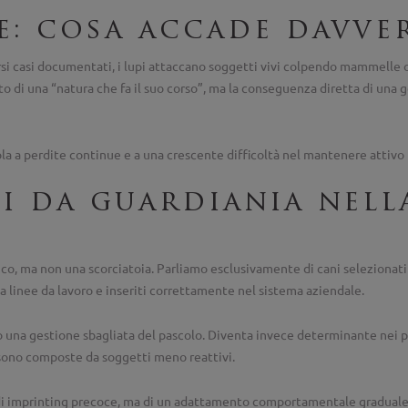
e: cosa accade davve
ersi casi documentati, i lupi attaccano soggetti vivi colpendo mammelle 
o di una “natura che fa il suo corso”, ma la conseguenza diretta di una g
ola a perdite continue e a una crescente difficoltà nel mantenere attivo l’
ni da guardiania nell
co, ma non una scorciatoia. Parliamo esclusivamente di cani selezionati
 da linee da lavoro e inseriti correttamente nel sistema aziendale.
 una gestione sbagliata del pascolo. Diventa invece determinante nei pe
e sono composte da soggetti meno reattivi.
arla di imprinting precoce, ma di un adattamento comportamentale gradua