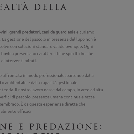
ealtà della
vini, grandi predatori, cani da guardiania
e turismo
re. La gestione del pascolo in presenza del lupo non è
isolve con soluzioni standard valide ovunque. Ogni
za bovina presentano caratteristiche specifiche che
e interventi mirati.
e affrontata in modo professionale, partendo dalla
sto ambientale e dalla capacità gestionale
e teoria. Il nostro lavoro nasce dal campo, in aree ad alta
perfici di pascolo, presenza umana continua e razze
 semibrado. È da questa esperienza diretta che
almente efficaci.
ne e predazione: