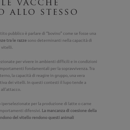
 le vacche
o allo stesso
attito pubblico è parlare di “bovino” come se fosse una
nze tra le razze
sono determinanti nella capacità di
vitelli.
zionate per vivere in ambienti difficili e in condizioni
omportamenti fondamentali per la sopravvivenza. Tra
terno, la capacità di reagire in gruppo, una vera
tiva dei vitelli. In questi contesti il lupo tende a
 all’attacco.
 iperselezionate per la produzione di latte o carne
omportamenti difensivi.
La mancanza di coesione della
andono del vitello rendono questi animali