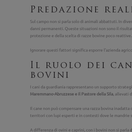
Predazione real
Sul campo non si parla solo di animali abbattuti. In div
danni permanenti. Queste situazioni non sono il risultat
protezione e della scelta di razze bovine poco reattive.
Ignorare questi fattori significa esporre l’azienda agric
Il ruolo dei ca
bovini
I cani da guardiania rappresentano un supporto strategi
Maremmano-Abruzzese e il Pastore della Sila
, allevati
Il cane non può compensare una razza bovina inadatta o
territori con lupi esperti e in contesti dove le mandri
A differenza di ovini e caprini, con i bovini non si p