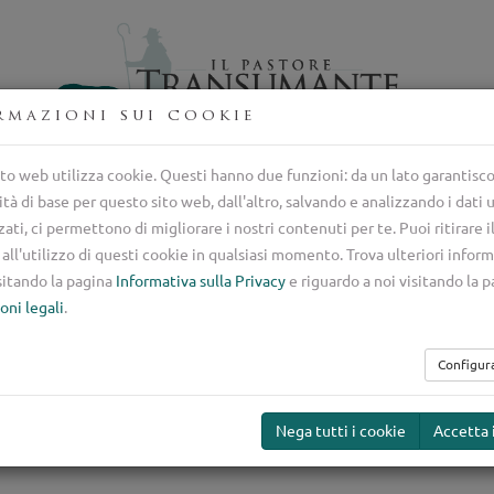
rmazioni sui cookie
entro di selezione nazionale del cane da guardiania italiano
to web utilizza cookie. Questi hanno due funzioni: da un lato garantisc
ità di base per questo sito web, dall'altro, salvando e analizzando i dati
mento
Guardiania
Ser
ti, ci permettono di migliorare i nostri contenuti per te. Puoi ritirare i
all'utilizzo di questi cookie in qualsiasi momento. Trova ulteriori inform
sitando la pagina
Informativa sulla Privacy
e riguardo a noi visitando la 
da guardiania per 
oni legali
.
Configur
Nega tutti i cookie
Accetta 
Bovini