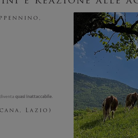
ini e reazione alle a
Appennino,
 diventa
quasi inattaccabile
.
cana, Lazio)