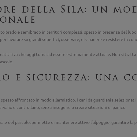
ore della Sila: un mo
ionale
tato brado e semibrado in territori complessi, spesso in presenza del lupo
er lavorare su grandi superfici, osservare, dissuadere e resistere in condi
ttativa che oggi torna ad essere estremamente attuale. Non si tratta di
ascolo.
mo e sicurezza: una 
e spesso affrontato in modo allarmistico. I cani da guardiania selezionati
ervano e controllano, senza inseguire o creare situazioni di panico.
ale del pascolo, permette di mantenere attivo l’alpeggio, garantire la p