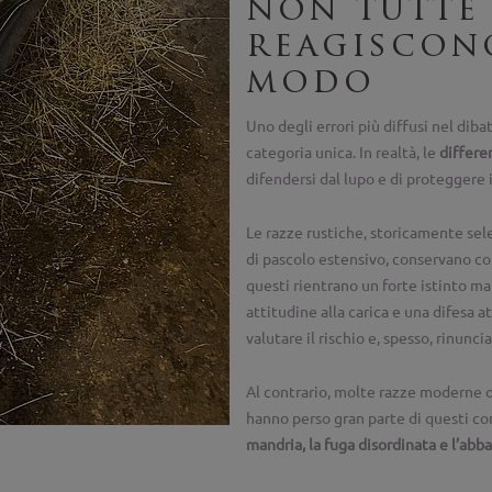
non tutte
reagiscon
modo
Uno degli errori più diffusi nel dib
categoria unica. In realtà, le
differe
difendersi dal lupo e di proteggere i 
Le razze rustiche, storicamente sele
di pascolo estensivo, conservano c
questi rientrano un forte istinto ma
attitudine alla carica e una difesa at
valutare il rischio e, spesso, rinuncia
Al contrario, molte razze moderne o
hanno perso gran parte di questi c
mandria, la fuga disordinata e l’abb