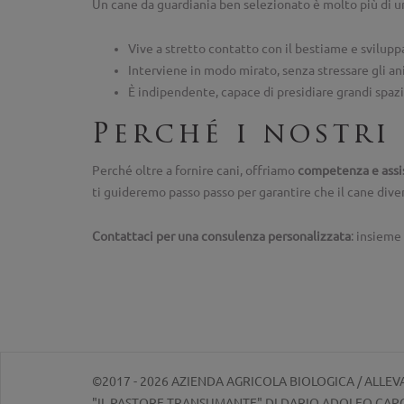
Un cane da guardiania ben selezionato è molto più di u
Vive a stretto contatto con il bestiame e svilup
Interviene in modo mirato, senza stressare gli a
È indipendente, capace di presidiare grandi spazi
Perché i nostri
Perché oltre a fornire cani, offriamo
competenza e assi
ti guideremo passo passo per garantire che il cane dive
Contattaci per una consulenza personalizzata
: insieme
©2017 - 2026 AZIENDA AGRICOLA BIOLOGICA / ALL
"IL PASTORE TRANSUMANTE" DI DARIO ADOLFO CA