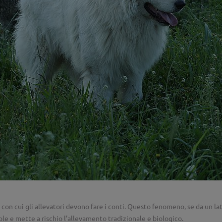
à con cui gli allevatori devono fare i conti. Questo fenomeno, se da un la
ole e mette a rischio l’allevamento tradizionale e biologico.