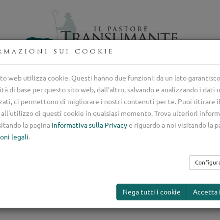
rmazioni sui cookie
entro di selezione nazionale del cane da guardiania italiano
to web utilizza cookie. Questi hanno due funzioni: da un lato garantisc
ità di base per questo sito web, dall'altro, salvando e analizzando i dati
mento
Guardiania
Ser
ti, ci permettono di migliorare i nostri contenuti per te. Puoi ritirare i
all'utilizzo di questi cookie in qualsiasi momento. Trova ulteriori inform
sitando la pagina
Informativa sulla Privacy
e riguardo a noi visitando la 
stiame da Protegg
oni legali
.
Configur
Nega tutti i cookie
Accetta 
Bestiame da Proteggere