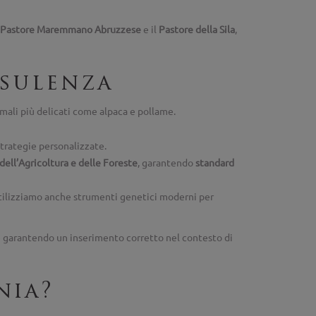
Pastore Maremmano Abruzzese
e il
Pastore della Sila
,
nsulenza
nimali più delicati come alpaca e pollame.
 strategie personalizzate.
dell’Agricoltura e delle Foreste
, garantendo
standard
 utilizziamo anche strumenti genetici moderni per
i e garantendo un inserimento corretto nel contesto di
nia?