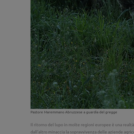
Pastore Maremmano Abruzzese a guardia del gregge
Il ritorno del lupo in molte regioni europee è una realt
dall’altro minaccia la sopravvivenza delle aziende agric