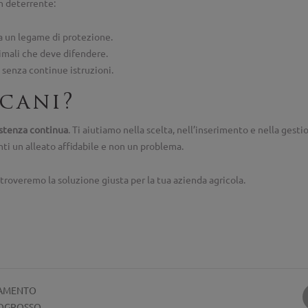
n deterrente:
pa un legame di protezione.
nimali che deve difendere.
 senza continue istruzioni.
 cani?
stenza continua
. Ti aiutiamo nella scelta, nell’inserimento e nella gest
nti un alleato affidabile e non un problema.
 troveremo la soluzione giusta per la tua azienda agricola.
EVAMENTO
POGROSSO