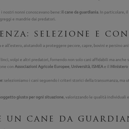
he i nostri nonni conoscevano bene:
il cane da guardiania
. In particolare, il
 greggi e mandrie dai predatori.
ienza: selezione e co
ia e all’estero, aiutandoli a proteggere pecore, capre, bovini e persino a
linci, volpi e altri predatori, fornendo non solo cani affidabili ma anche
zione con
Associazioni Agricole Europee
,
Università
,
ISMEA
e il
Ministero 
ne
: selezioniamo i cani seguendo i criteri storici della transumanza, ma
 soggetto giusto per ogni situazione
, valorizzando le qualità individual
e un cane da guardia