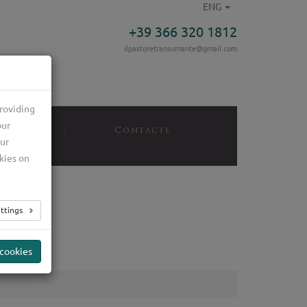
ENG
+39 366 320 1812
ilpastoretransumante@gmail.com
roviding
our
ices
Contacts
our
kies on
ttings
 cookies