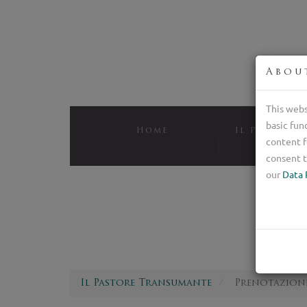
Abou
This webs
basic fun
Home
Il Pastore 
content f
Bree
consent t
our
Data 
Il Pastore Transumante
Prenotazion