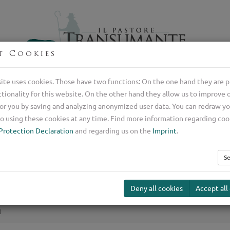
t Cookies
Professional breeder of Italian shepherd dogs
ite uses cookies. Those have two functions: On the one hand they are p
ctionality for this website. On the other hand they allow us to improve 
Transumante
Guard Dog
Our Serv
or you by saving and analyzing anonymized user data. You can redraw y
ding
o using these cookies at any time. Find more information regarding coo
Protection Declaration
and regarding us on the
Imprint
.
Prenotazioni
Se
Deny all cookies
Accept all
i